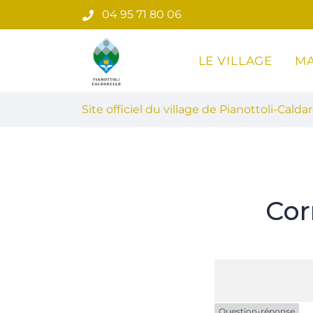
Gestion des traceurs
Aller
04 95 71 80 06
au
contenu
LE VILLAGE
MA
Site officiel du village de Pian
Site officiel du village de Pianottoli-Caldar
Cor
Question-réponse