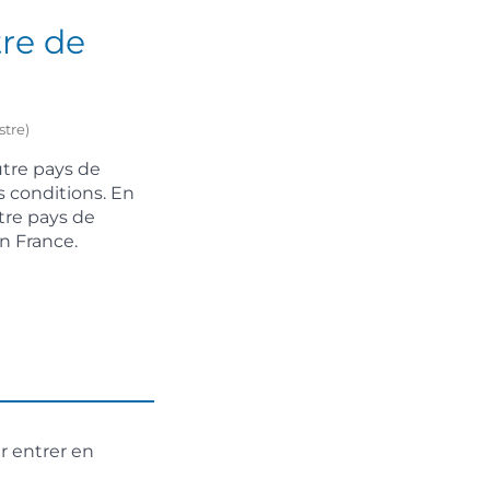
tre de
stre)
utre pays de
s conditions. En
tre pays de
n France.
r entrer en