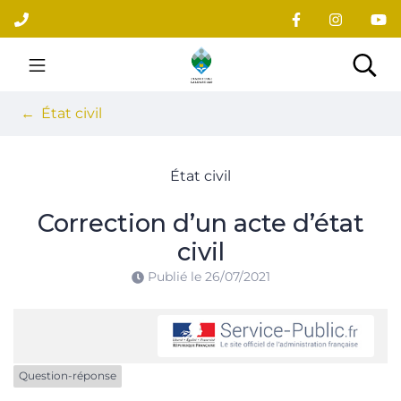
Gestion des traceurs
Aller
au
contenu
Site officiel du village
Rec
État civil
État civil
Correction d’un acte d’état
civil
Publié le
26/07/2021
Question-réponse