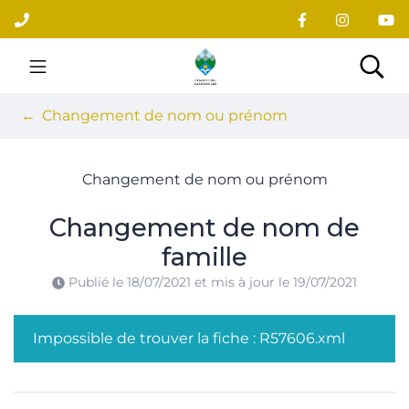
Gestion des traceurs
Aller
au
contenu
Site officiel du village
Rec
Changement de nom ou prénom
Changement de nom ou prénom
Changement de nom de
famille
Publié le
18/07/2021
et mis à jour le
19/07/2021
Impossible de trouver la fiche : R57606.xml