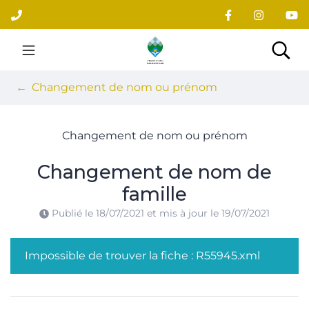
Gestion des traceurs
Aller
au
contenu
Site officiel du village
Rec
Changement de nom ou prénom
Changement de nom ou prénom
Changement de nom de
famille
Publié le
18/07/2021
et mis à jour le
19/07/2021
Impossible de trouver la fiche : R55945.xml