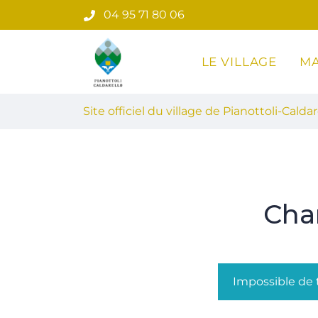
Gestion des traceurs
Aller
04 95 71 80 06
au
contenu
LE VILLAGE
MA
Site officiel du village de Pian
Site officiel du village de Pianottoli-Caldar
Cha
Impossible de t