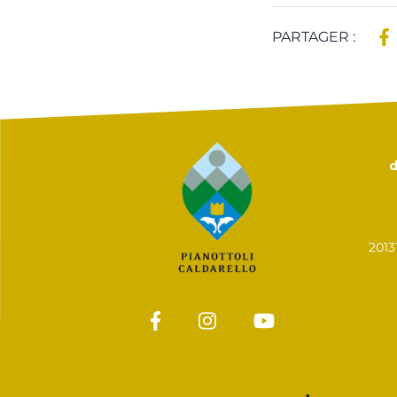
PARTAGER :
d
201