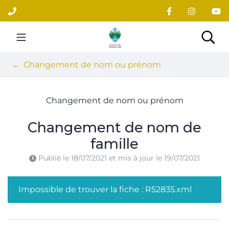
Gestion des traceurs
Aller
au
contenu
Site officiel du village
Rec
Changement de nom ou prénom
Changement de nom ou prénom
Changement de nom de
famille
Publié le
18/07/2021
et mis à jour le
19/07/2021
Impossible de trouver la fiche : R52835.xml