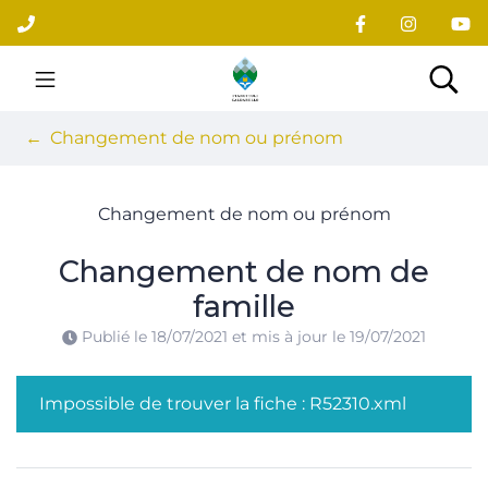
Gestion des traceurs
Aller
au
contenu
Site officiel du village
Rec
Changement de nom ou prénom
Changement de nom ou prénom
Changement de nom de
famille
Publié le
18/07/2021
et mis à jour le
19/07/2021
Impossible de trouver la fiche : R52310.xml