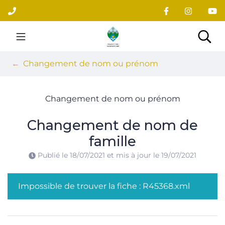
Gestion des traceurs
Aller
au
contenu
Site officiel du village
Rec
Changement de nom ou prénom
Changement de nom ou prénom
Changement de nom de
famille
Publié le
18/07/2021
et mis à jour le
19/07/2021
Impossible de trouver la fiche : R45368.xml