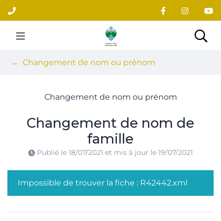
Gestion des traceurs
Aller
au
contenu
Site officiel du village
Rec
Changement de nom ou prénom
Changement de nom ou prénom
Changement de nom de
famille
Publié le
18/07/2021
et mis à jour le
19/07/2021
Impossible de trouver la fiche : R42442.xml