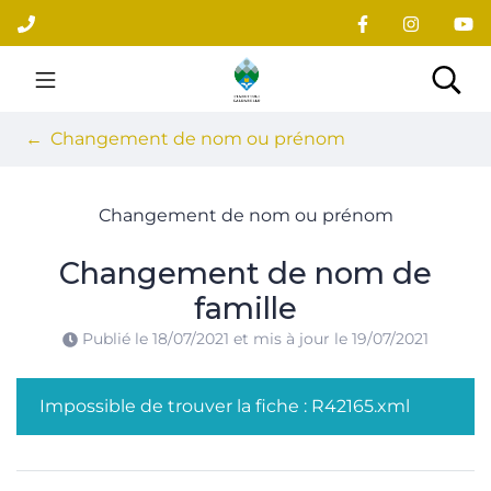
Gestion des traceurs
Aller
au
contenu
Site officiel du village
Rec
Changement de nom ou prénom
Changement de nom ou prénom
Changement de nom de
famille
Publié le
18/07/2021
et mis à jour le
19/07/2021
Impossible de trouver la fiche : R42165.xml