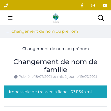
Gestion des traceurs
Aller
au
contenu
Site officiel du village
Rec
Changement de nom ou prénom
Changement de nom ou prénom
Changement de nom de
famille
Publié le
18/07/2021
et mis à jour le
19/07/2021
Impossible de trouver la fiche : R31134.xml