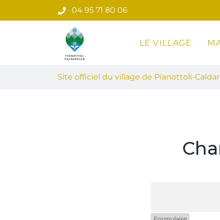
Gestion des traceurs
Aller
04 95 71 80 06
au
contenu
LE VILLAGE
MA
Site officiel du village de Pian
Site officiel du village de Pianottoli-Caldar
Cha
Formulaire