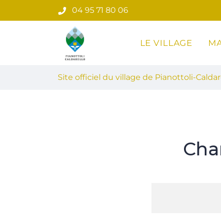
Gestion des traceurs
Aller
04 95 71 80 06
au
contenu
LE VILLAGE
MA
Site officiel du village de Pian
Site officiel du village de Pianottoli-Caldar
Cha