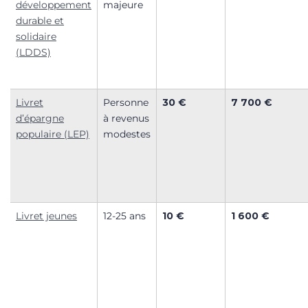
développement
majeure
durable et
solidaire
(LDDS)
Livret
Personne
30 €
7 700 €
d’épargne
à revenus
populaire (LEP)
modestes
Livret jeunes
12-25 ans
10 €
1 600 €