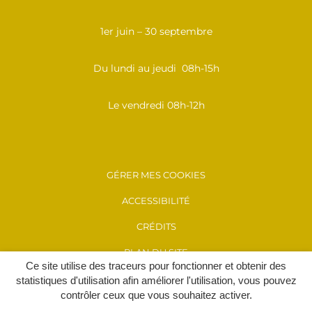
1er juin – 30 septembre
Du lundi au jeudi 08h-15h
Le vendredi 08h-12h
GÉRER MES COOKIES
ACCESSIBILITÉ
CRÉDITS
PLAN DU SITE
Ce site utilise des traceurs pour fonctionner et obtenir des
MENTIONS LÉGALES
statistiques d'utilisation afin améliorer l'utilisation, vous pouvez
contrôler ceux que vous souhaitez activer.
POLITIQUE DE CONFIDENTIALITÉ