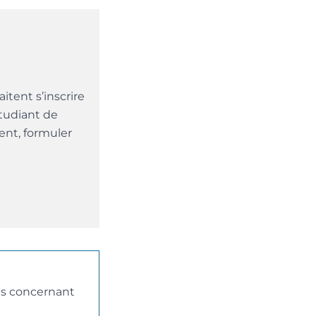
itent s’inscrire
tudiant de
sent, formuler
ons concernant