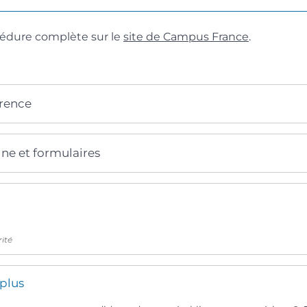
cédure complète sur le
site de Campus France
.
érence
gne et formulaires
rité
 plus