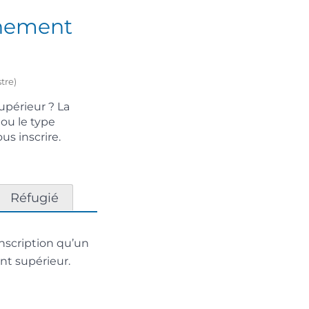
gnement
tre)
upérieur ? La
 ou le type
s inscrire.
Réfugié
nscription qu’un
nt supérieur.