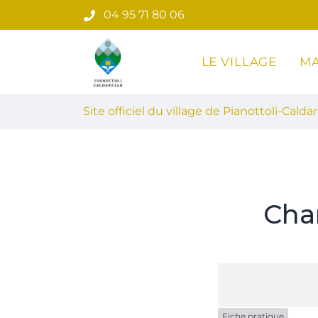
Gestion des traceurs
Aller
04 95 71 80 06
au
contenu
LE VILLAGE
MA
Site officiel du village de Pian
Site officiel du village de Pianottoli-Caldar
Cha
Fiche pratique