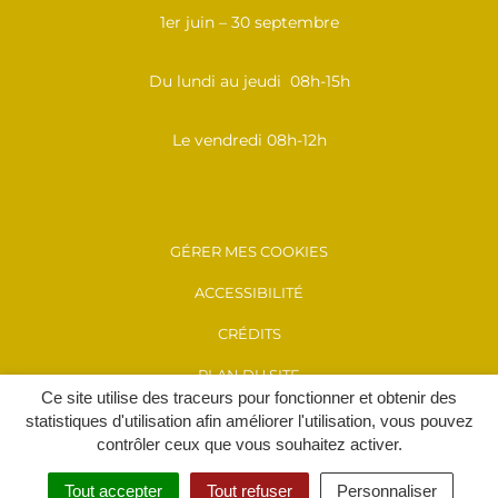
1er juin – 30 septembre
Du lundi au jeudi 08h-15h
Le vendredi 08h-12h
GÉRER MES COOKIES
ACCESSIBILITÉ
CRÉDITS
PLAN DU SITE
Ce site utilise des traceurs pour fonctionner et obtenir des
MENTIONS LÉGALES
statistiques d'utilisation afin améliorer l'utilisation, vous pouvez
contrôler ceux que vous souhaitez activer.
POLITIQUE DE CONFIDENTIALITÉ
Tout accepter
Tout refuser
Personnaliser