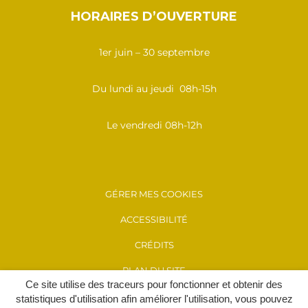
HORAIRES D’OUVERTURE
1er juin – 30 septembre
Du lundi au jeudi 08h-15h
Le vendredi 08h-12h
GÉRER MES COOKIES
ACCESSIBILITÉ
CRÉDITS
PLAN DU SITE
Ce site utilise des traceurs pour fonctionner et obtenir des
MENTIONS LÉGALES
statistiques d'utilisation afin améliorer l'utilisation, vous pouvez