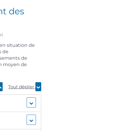
nt des
e)
en situation de
s de
issements de
 un moyen de
Tout déplier