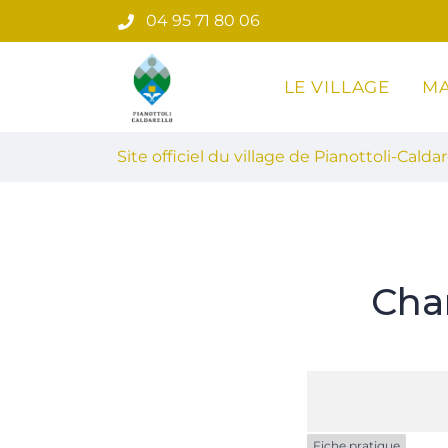
Gestion des traceurs
Aller
04 95 71 80 06
au
contenu
LE VILLAGE
MA
Site officiel du village de Pian
Site officiel du village de Pianottoli-Caldar
Cha
Fiche pratique