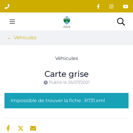
Gestion des traceurs
Aller
au
contenu
Site officiel du village
Rec
Véhicules
Véhicules
Carte grise
Publié le
26/07/2021
Impossible de trouver la fiche : R731.xml