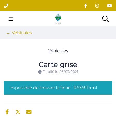
Gestion des traceurs
Aller
au
contenu
Site officiel du village
Rec
Véhicules
Véhicules
Carte grise
Publié le
26/07/2021
Impossible de trouver la fiche : R63691.xml