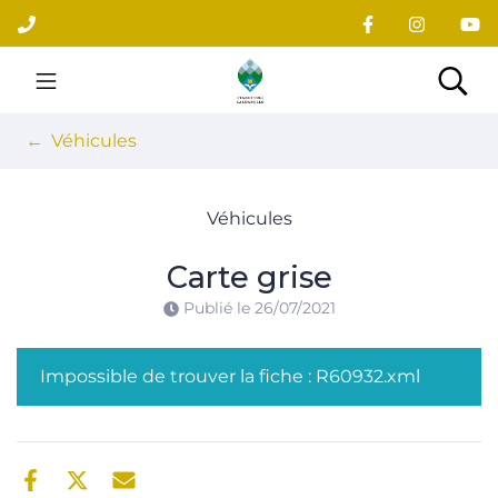
Gestion des traceurs
Aller
au
contenu
Site officiel du village
Rec
Véhicules
Véhicules
Carte grise
Publié le
26/07/2021
Impossible de trouver la fiche : R60932.xml