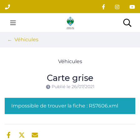
Gestion des traceurs
Aller
au
contenu
Site officiel du village
Rec
Véhicules
Véhicules
Carte grise
Publié le
26/07/2021
Impossible de trouver la fiche : R57606.xml