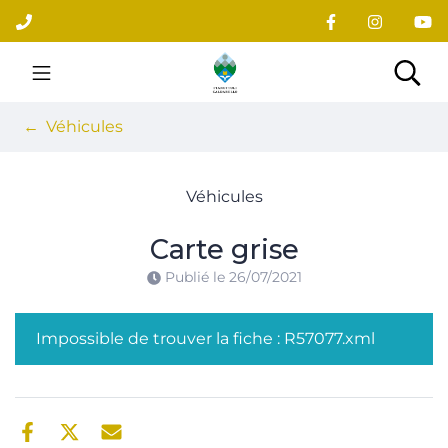
Gestion des traceurs
Aller
au
contenu
Site officiel du village
Rec
Véhicules
Véhicules
Carte grise
Publié le
26/07/2021
Impossible de trouver la fiche : R57077.xml