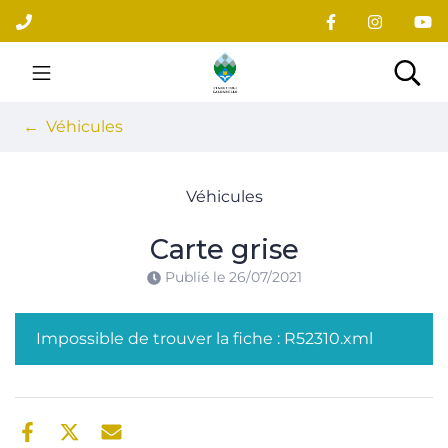
Gestion des traceurs
Aller
au
contenu
Site officiel du village
Rec
Véhicules
Véhicules
Carte grise
Publié le
26/07/2021
Impossible de trouver la fiche : R52310.xml