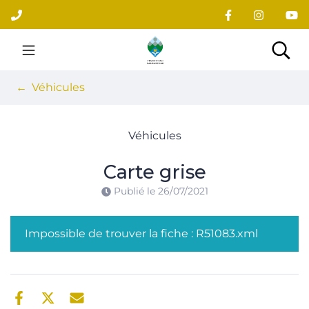
Gestion des traceurs
Aller
au
contenu
Site officiel du village
Rec
Véhicules
Véhicules
Carte grise
Publié le
26/07/2021
Impossible de trouver la fiche : R51083.xml