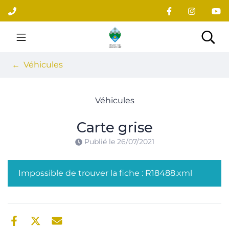
Gestion des traceurs
Aller
au
contenu
Site officiel du village
Rec
Véhicules
Véhicules
Carte grise
Publié le
26/07/2021
Impossible de trouver la fiche : R18488.xml