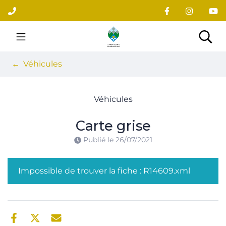
Gestion des traceurs
Aller
au
contenu
Site officiel du village
Rec
Véhicules
Véhicules
Carte grise
Publié le
26/07/2021
Impossible de trouver la fiche : R14609.xml