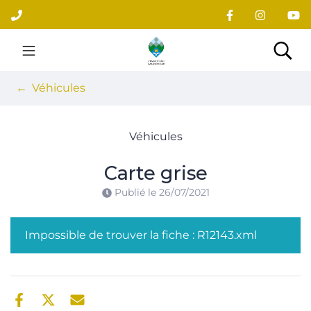
Gestion des traceurs
Aller
au
contenu
Site officiel du village
Rec
Véhicules
Véhicules
Carte grise
Publié le
26/07/2021
Impossible de trouver la fiche : R12143.xml