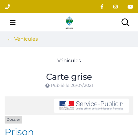
Gestion des traceurs
Aller
au
contenu
Site officiel du village
Rec
Véhicules
Véhicules
Carte grise
Publié le
26/07/2021
Dossier
Prison