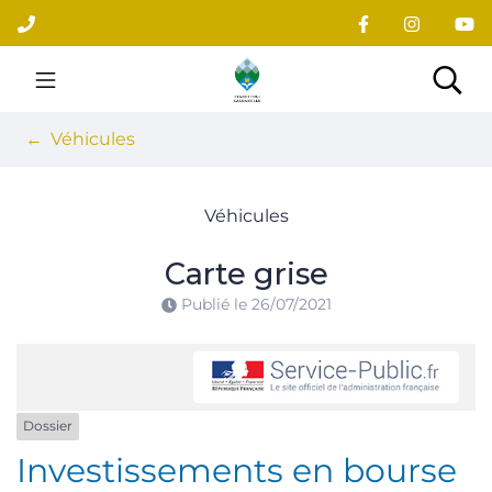
Gestion des traceurs
Aller
au
contenu
Site officiel du village
Rec
Véhicules
Véhicules
Carte grise
Publié le
26/07/2021
Dossier
Investissements en bourse