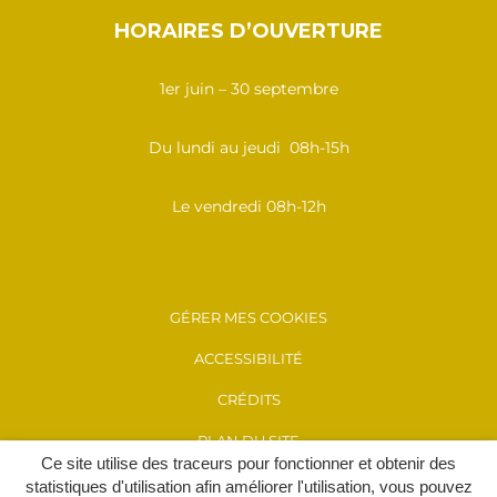
HORAIRES D’OUVERTURE
1er juin – 30 septembre
Du lundi au jeudi 08h-15h
Le vendredi 08h-12h
GÉRER MES COOKIES
ACCESSIBILITÉ
CRÉDITS
PLAN DU SITE
Ce site utilise des traceurs pour fonctionner et obtenir des
MENTIONS LÉGALES
statistiques d'utilisation afin améliorer l'utilisation, vous pouvez