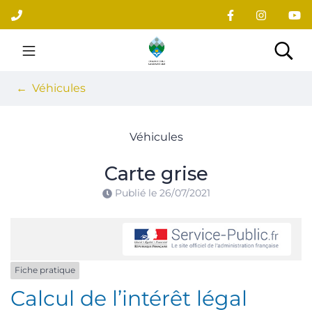
Gestion des traceurs
Aller
au
contenu
Site officiel du village
Rec
Véhicules
Véhicules
Carte grise
Publié le
26/07/2021
Fiche pratique
Calcul de l’intérêt légal