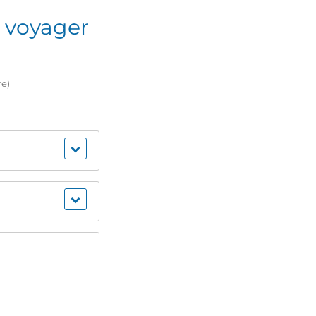
 voyager
re)