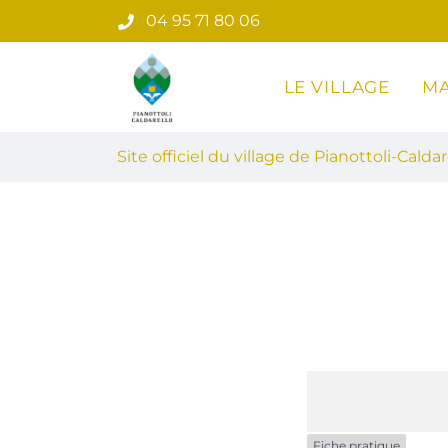
Gestion des traceurs
Aller
04 95 71 80 06
au
contenu
LE VILLAGE
MA
Site officiel du village de Pian
Site officiel du village de Pianottoli-Caldar
Fiche pratique