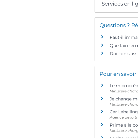
Services en li
Questions ? Ré
Faut-il immat
Que faire en 
Doit-on s’ass
Pour en savoir
Le microcréd
Ministère char
Je change m
Ministère char
Car Labelli
Agence de la t
Prime à la c
Ministère char