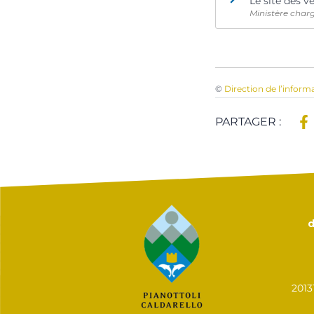
Le site des v
Ministère char
©
Direction de l’inform
PARTAGER :
d
201