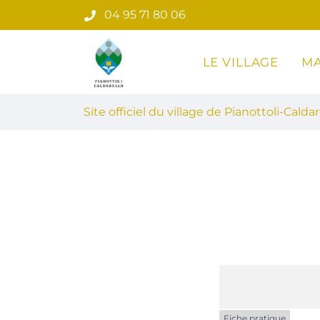
Gestion des traceurs
Aller
04 95 71 80 06
au
contenu
LE VILLAGE
MA
Site officiel du village de Pian
Site officiel du village de Pianottoli-Caldar
Fiche pratique