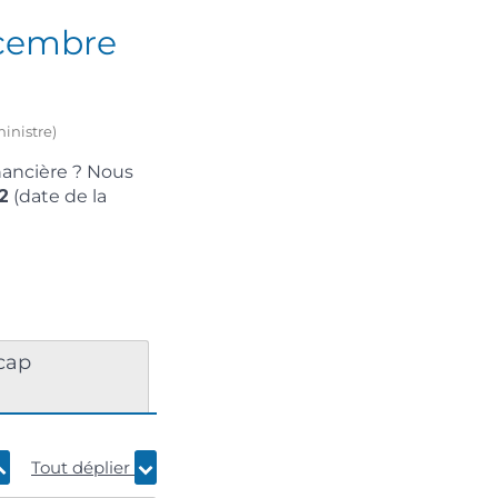
écembre
inistre)
inancière ? Nous
2
(date de la
icap
Tout déplier