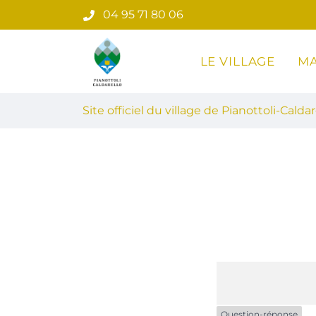
Gestion des traceurs
Aller
04 95 71 80 06
au
contenu
LE VILLAGE
MA
Site officiel du village de Pian
Site officiel du village de Pianottoli-Caldar
Question-réponse