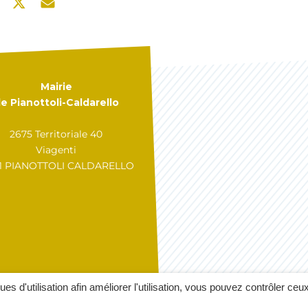
Mairie
e Pianottoli-Caldarello
2675 Territoriale 40
Viagenti
31 PIANOTTOLI CALDARELLO
GÉRER MES COOKIES
A
ques d'utilisation afin améliorer l'utilisation, vous pouvez contrôler ceu
MENTIONS LÉGALES