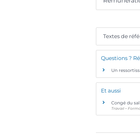
Rémunérati
Textes de réf
Questions ? Ré
Un ressortiss
Et aussi
Congé du sal
Travail – Form