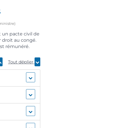
s
ministre)
t un pacte civil de
r droit au congé.
est rémunéré.
Tout déplier