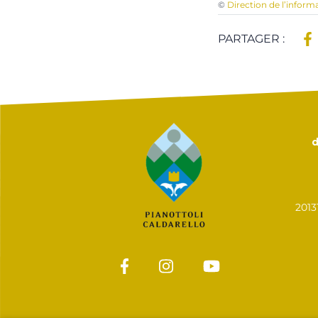
©
Direction de l’inform
PARTAGER :
d
201