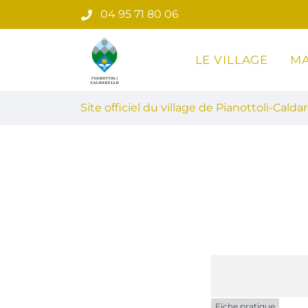
Gestion des traceurs
Aller
04 95 71 80 06
au
contenu
LE VILLAGE
MA
Site officiel du village de Pian
Site officiel du village de Pianottoli-Caldar
Fiche pratique