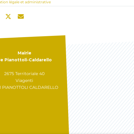
ation légale et administrative
Mairie
e Pianottoli-Caldarello
2675 Territoriale 40
Viagenti
31 PIANOTTOLI CALDARELLO