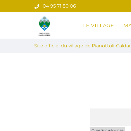
Gestion des traceurs
Aller
04 95 71 80 06
au
contenu
LE VILLAGE
MA
Site officiel du village de Pian
Site officiel du village de Pianottoli-Caldar
Question-réponse