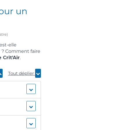
pour un
stre)
est-elle
ix ? Comment faire
 Crit’Air
.
Tout déplier