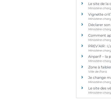
Le site de la 
Ministère char
Vignette crit’
Ministère char
Déclarer son
Ministère char
Comment appo
Ministère char
PREV’AIR : L’
Ministère char
Airparif – la 
Ministère char
Zone à faibl
Ville de Paris
Je change m
Ministère char
Le site des v
Ministère char