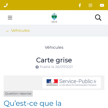
Gestion des traceurs
Aller
au
contenu
Site officiel du village
Rec
Véhicules
Véhicules
Carte grise
Publié le
26/07/2021
Question-réponse
Qu’est-ce que la