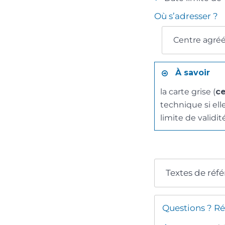
Où s’adresser ?
Centre agréé
À savoir
la carte grise (
ce
technique si ell
limite de validit
Textes de réf
Questions ? Ré