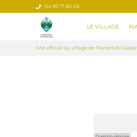
Gestion des traceurs
Aller
04 95 71 80 06
au
contenu
LE VILLAGE
MA
Site officiel du village de Pian
Site officiel du village de Pianottoli-Caldar
Question-réponse