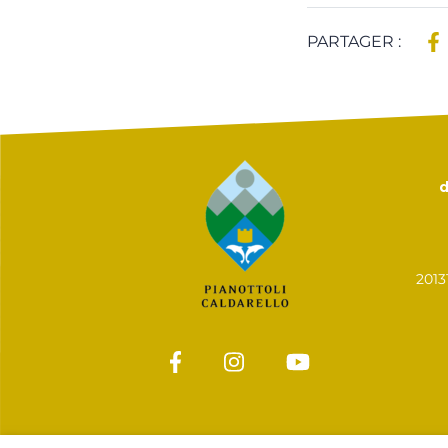
PARTAGER :
d
201