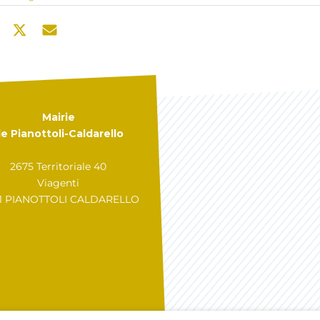
Mairie
e Pianottoli-Caldarello
2675 Territoriale 40
Viagenti
31 PIANOTTOLI CALDARELLO
GÉRER MES COOKIES
A