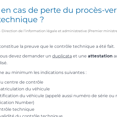
 en cas de perte du procès-ve
technique ?
21 – Direction de l’information légale et administrative (Premier ministr
constitue la preuve que le contrôle technique a été fait.
 vous devez demander un
duplicata
et une
attestation
au
isé.
ne au minimum les indications suivantes :
du centre de contrôle
triculation du véhicule
ification du véhicule (appelé aussi numéro de série ou
ification Number)
ntrôle technique
validité du contrôle technique