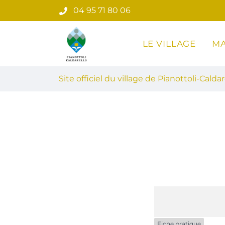
Gestion des traceurs
Aller
04 95 71 80 06
au
contenu
LE VILLAGE
MA
Site officiel du village de Pian
Site officiel du village de Pianottoli-Caldar
Fiche pratique