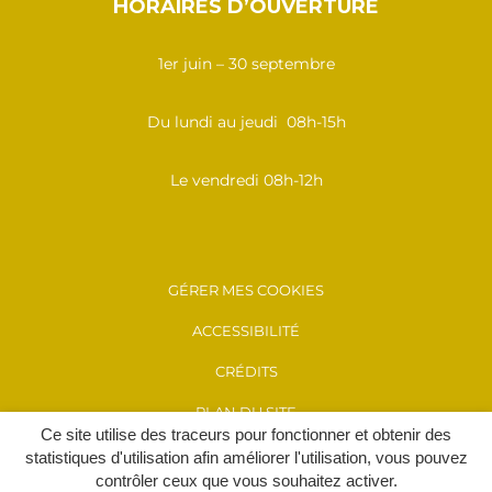
HORAIRES D’OUVERTURE
1er juin – 30 septembre
Du lundi au jeudi 08h-15h
Le vendredi 08h-12h
GÉRER MES COOKIES
ACCESSIBILITÉ
CRÉDITS
PLAN DU SITE
Ce site utilise des traceurs pour fonctionner et obtenir des
MENTIONS LÉGALES
statistiques d'utilisation afin améliorer l'utilisation, vous pouvez
contrôler ceux que vous souhaitez activer.