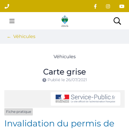
Gestion des traceurs
Aller
au
contenu
Site officiel du village
Rec
Véhicules
Véhicules
Carte grise
Publié le
26/07/2021
Fiche pratique
Invalidation du permis de