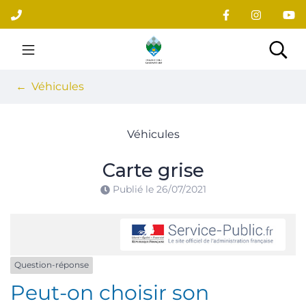
Gestion des traceurs
Aller
au
contenu
Site officiel du village
Rec
Véhicules
Véhicules
Carte grise
Publié le
26/07/2021
Question-réponse
Peut-on choisir son