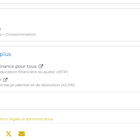
e
ts – Consommation
 plus
 finance pour tous
’éducation financière du public (IEFP)
e
trôle prudentiel et de résolution (ACPR)
ation légale et administrative