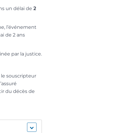
ans un délai de
2
ime, l’événement
ai de 2 ans
inée par la justice.
 le souscripteur
l’assuré
rtir du décès de