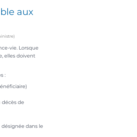
able aux
inistre)
nce-vie. Lorsque
, elles doivent
s :
néficiaire)
u décès de
e désignée dans le