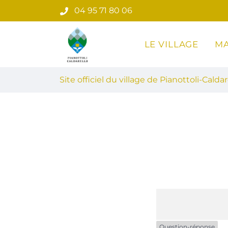
Gestion des traceurs
Aller
04 95 71 80 06
au
contenu
LE VILLAGE
MA
Site officiel du village de Pian
Site officiel du village de Pianottoli-Caldar
Question-réponse