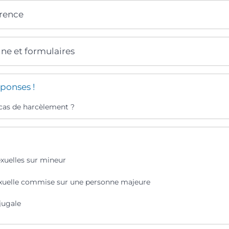
érence
gne et formulaires
ponses !
 cas de harcèlement ?
exuelles sur mineur
xuelle commise sur une personne majeure
jugale