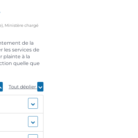
e
re), Ministère chargé
entement de la
r les services de
 plainte à la
ection quelle que
Tout déplier