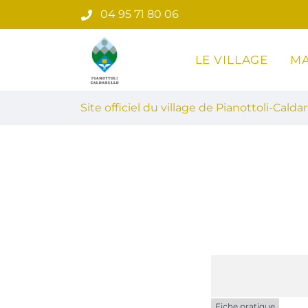
Gestion des traceurs
Aller
04 95 71 80 06
au
contenu
LE VILLAGE
MA
Site officiel du village de Pian
Site officiel du village de Pianottoli-Caldar
Fiche pratique