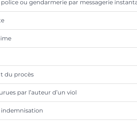
a police ou gendarmerie par messagerie instant
te
ctime
t du procès
rues par l’auteur d’un viol
 indemnisation