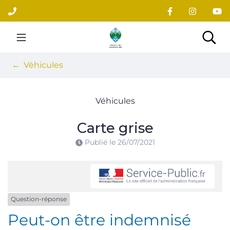
Gestion des traceurs
Aller
au
contenu
Site officiel du village
Rec
Véhicules
Véhicules
Carte grise
Publié le
26/07/2021
Question-réponse
Peut-on être indemnisé