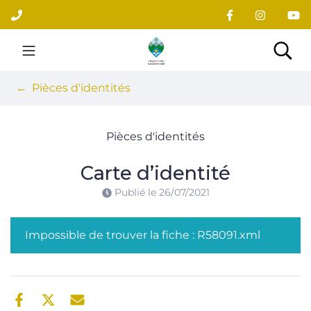
Gestion des traceurs
Aller
au
contenu
Site officiel du village
Rec
Pièces d'identités
Pièces d'identités
Carte d’identité
Publié le
26/07/2021
Impossible de trouver la fiche : R58091.xml