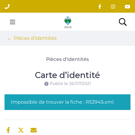
Gestion des traceurs
Aller
au
contenu
Site officiel du village
Rec
Pièces d'identités
Pièces d'identités
Carte d’identité
Publié le
26/07/2021
Impossible de trouver la fiche : R53945.xml