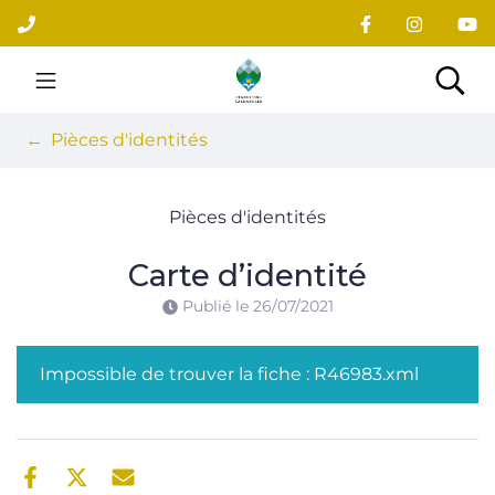
Gestion des traceurs
Aller
au
contenu
Site officiel du village
Rec
Pièces d'identités
Pièces d'identités
Carte d’identité
Publié le
26/07/2021
Impossible de trouver la fiche : R46983.xml