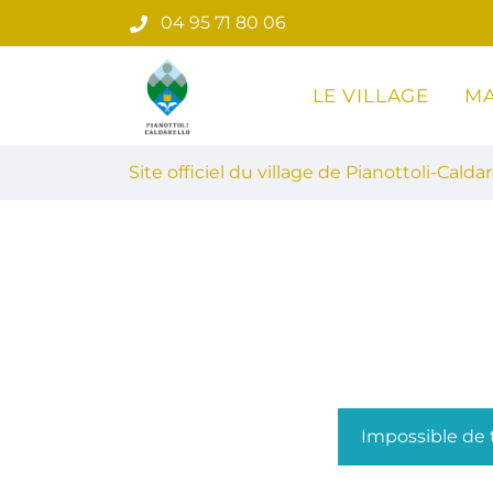
Gestion des traceurs
Aller
04 95 71 80 06
au
contenu
LE VILLAGE
MA
Site officiel du village de Pian
Site officiel du village de Pianottoli-Caldar
Impossible de t