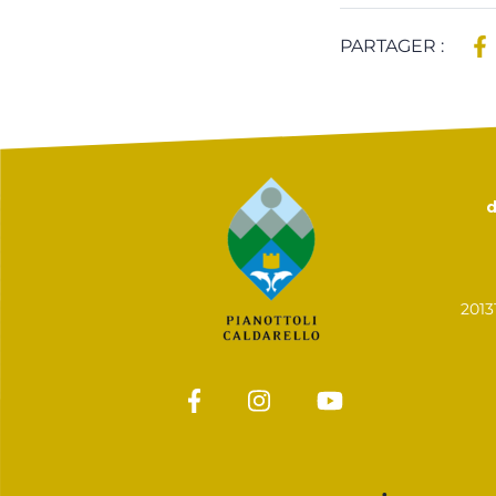
PARTAGER :
d
201