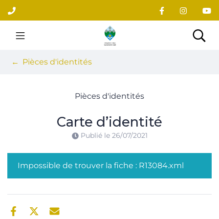
Gestion des traceurs
Aller
au
contenu
Site officiel du village
Rec
Pièces d'identités
Pièces d'identités
Carte d’identité
Publié le
26/07/2021
Impossible de trouver la fiche : R13084.xml